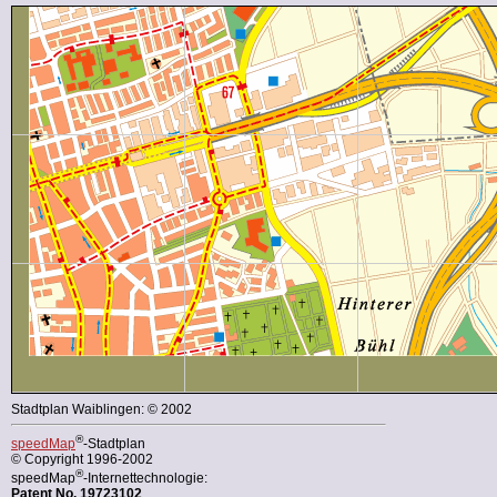
Stadtplan Waiblingen: © 2002
®
speedMap
-Stadtplan
© Copyright 1996-2002
®
speedMap
-Internettechnologie:
Patent No. 19723102