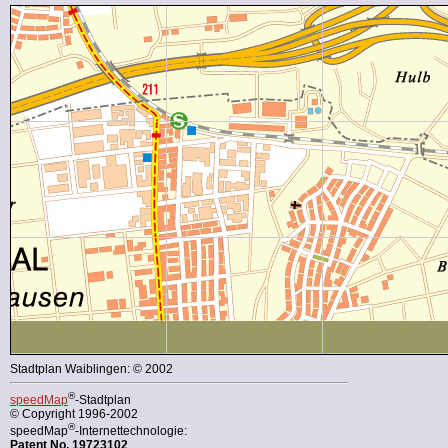
Stadtplan Waiblingen: © 2002
®
speedMap
-Stadtplan
© Copyright 1996-2002
®
speedMap
-Internettechnologie:
Patent No. 19723102