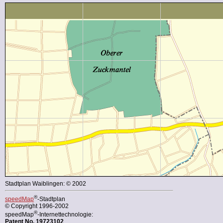
Stadtplan Waiblingen: © 2002
®
speedMap
-Stadtplan
© Copyright 1996-2002
®
speedMap
-Internettechnologie:
Patent No. 19723102