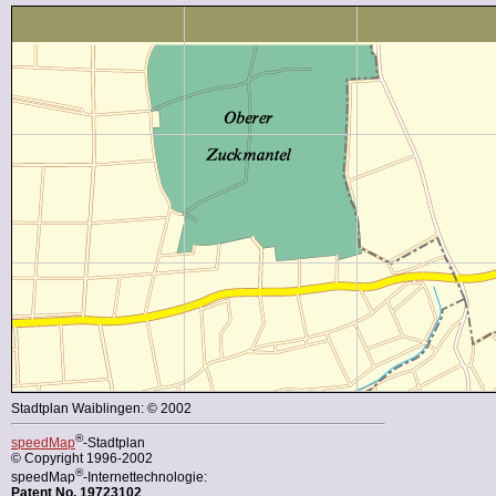
Stadtplan Waiblingen: © 2002
®
speedMap
-Stadtplan
© Copyright 1996-2002
®
speedMap
-Internettechnologie:
Patent No. 19723102