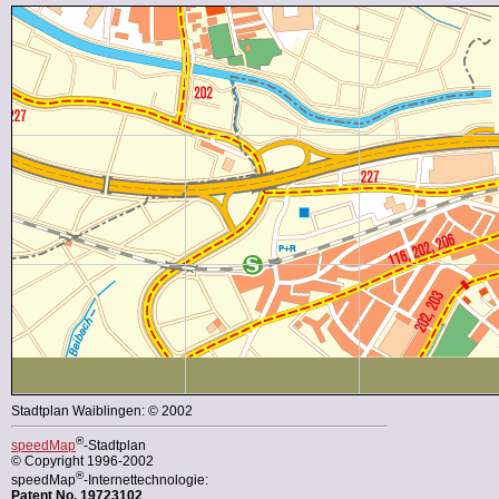
Stadtplan Waiblingen: © 2002
®
speedMap
-Stadtplan
© Copyright 1996-2002
®
speedMap
-Internettechnologie:
Patent No. 19723102