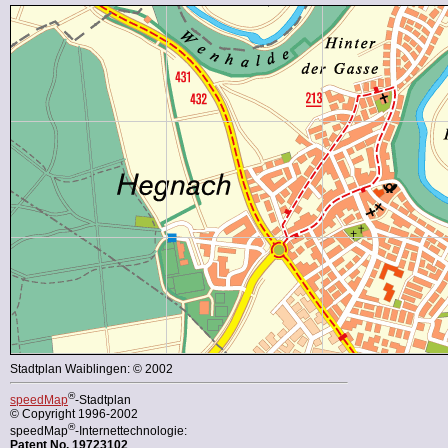
Stadtplan Waiblingen: © 2002
®
speedMap
-Stadtplan
© Copyright 1996-2002
®
speedMap
-Internettechnologie:
Patent No. 19723102