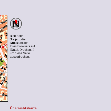
Bitte rufen
Sie jetzt die
Druckfunktion
Ihres Browsers auf
(Datei, Drucken...)
um diese Seite
auszudrucken.
Übersichtskarte