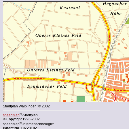
Stadtplan Waiblingen: © 2002
®
speedMap
-Stadtplan
© Copyright 1996-2002
®
speedMap
-Internettechnologie:
Patent No. 19723102