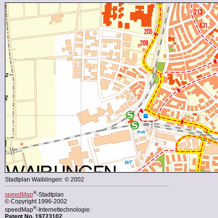
Stadtplan Waiblingen: © 2002
®
speedMap
-Stadtplan
© Copyright 1996-2002
®
speedMap
-Internettechnologie:
Patent No. 19723102